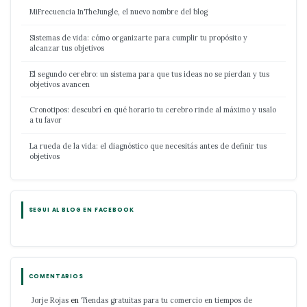
MiFrecuencia InTheJungle, el nuevo nombre del blog
Sistemas de vida: cómo organizarte para cumplir tu propósito y
alcanzar tus objetivos
El segundo cerebro: un sistema para que tus ideas no se pierdan y tus
objetivos avancen
Cronotipos: descubrí en qué horario tu cerebro rinde al máximo y usalo
a tu favor
La rueda de la vida: el diagnóstico que necesitás antes de definir tus
objetivos
SEGUI AL BLOG EN FACEBOOK
COMENTARIOS
Jorje Rojas
en
Tiendas gratuitas para tu comercio en tiempos de