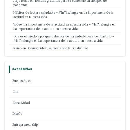
Jorje Rojas
en
Tiendas gratuitas para tu comercio en tiempos de
pandemia
Hábitos de lectura saludable – #InTheJungle
en
La importancia de la
actitud en nuestra vida
Video: La importancia de la actitud en nuestra vida – #InTheJungle
en
La importancia de la actitud en nuestra vida
Que es el miedo y porque debemos comprenderlo para combartirlo –
#InTheJungle
en
La importancia de la actitud en nuestra vida
Rhino
en
Domingo ideal, aumentando la creatividad
CATEGORÍAS
Buenos Aires
Cita
Creatividad
Diseño
Entrepreneurship