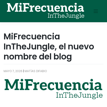
Skip
to
content
MiFrecuencia
InTheJungle, el nuevo
nombre del blog
MAYO 7, 2026
|
MATÍAS DIFABIO