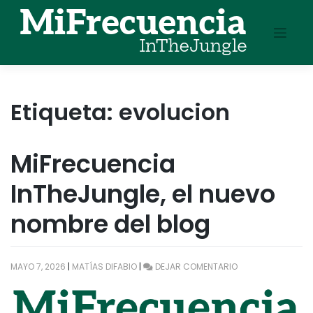
Skip
to
content
Etiqueta:
evolucion
MiFrecuencia
InTheJungle, el nuevo
nombre del blog
EN
MAYO 7, 2026
|
MATÍAS DIFABIO
|
DEJAR COMENTARIO
MIFRECUENCIA
INTHEJUNGLE,
EL