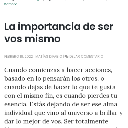
nombre
La importancia de ser
vos mismo
EN
FEBRERO 16, 2022
|
MATÍAS DIFABIO
|
DEJAR COMENTARIO
LA
IMPORTANCIA
Cuando comienzas a hacer acciones,
DE
basado en lo pensarán los otros, o
SER
VOS
cuando dejas de hacer lo que te gusta
MISMO
con el mismo fin, es cuando pierdes tu
esencia. Estás dejando de ser ese alma
individual que vino al universo a brillar y
dar lo mejor de vos. Ser totalmente