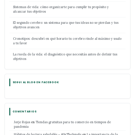
Sistemas de vida: cómo organizarte para cumplir tu propósito y
alcanzar tus objetivos
El segundo cerebro: un sistema para que tus ideas no se pierdan y tus
objetivos avancen
Cronotipos: descubrí en qué horario tu cerebro rinde al máximo y usalo
a tu favor
La rueda de la vida: el diagnóstico que necesitás antes de definir tus
objetivos
SEGUI AL BLOG EN FACEBOOK
COMENTARIOS
Jorje Rojas
en
Tiendas gratuitas para tu comercio en tiempos de
pandemia
Hábitos de lectura saludable – #InTheJungle
en
La importancia de la