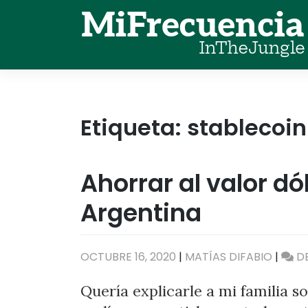
Skip
to
content
Etiqueta:
stablecoin
Ahorrar al valor dó
Argentina
OCTUBRE 16, 2020
|
MATÍAS DIFABIO
|
D
Quería explicarle a mi familia 