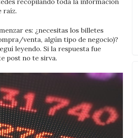
tedes recopilando toda la información
DÓLAR
 raíz.
CON
STABLECOIN
EN
enzar es: ¿necesitas los billetes
ARGENTINA
ompra/venta, algún tipo de negocio)?
eguí leyendo. Si la respuesta fue
e post no te sirva.