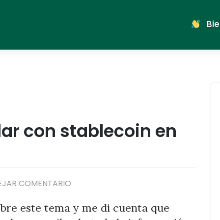
Bie
lar con stablecoin en
EN
EJAR COMENTARIO
AHORRAR
sobre este tema y me di cuenta que
AL
VALOR