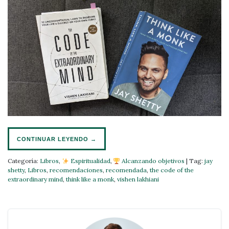
CONTINUAR LEYENDO
→
Categoría:
Libros
,
Espiritualidad
,
Alcanzando objetivos
|
Tag:
jay
shetty
,
Libros
,
recomendaciones
,
recomendada
,
the code of the
extraordinary mind
,
think like a monk
,
vishen lakhiani