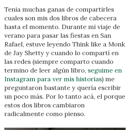
MIS
DOS
Tenia muchas ganas de compartirles
LIBROS
cuales son mis dos libros de cabecera
DE
CABECERA
hasta el momento. Durante mi viaje de
PARA
EL
verano para pasar las fiestas en San
CRECIMIENTO
Rafael, estuve leyendo Think like a Monk
PERSONAL
de Jay Shetty y cuando lo compartí en
las redes (siempre comparto cuando
termino de leer algún libro,
seguime en
Instagram para ver mis historias
) me
preguntaron bastante y quería escribir
un poco más. Por lo tanto acá, el porque
estos dos libros cambiaron
radicalmente como pienso.