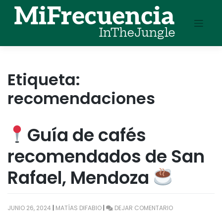
Skip
to
content
Etiqueta:
recomendaciones
Guía de cafés
recomendados de San
Rafael, Mendoza
EN
JUNIO 26, 2024
|
MATÍAS DIFABIO
|
DEJAR COMENTARIO