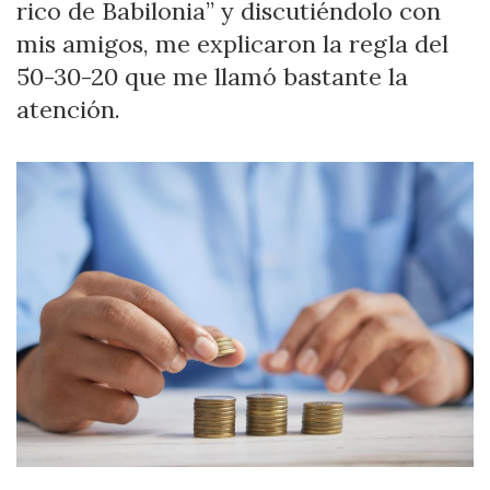
rico de Babilonia” y discutiéndolo con
50-
30-
mis amigos, me explicaron la regla del
20
EN
50-30-20 que me llamó bastante la
LAS
atención.
FINANZAS
PERSONALES