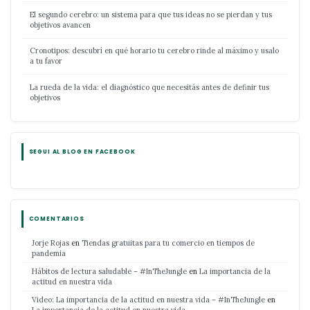
El segundo cerebro: un sistema para que tus ideas no se pierdan y tus
objetivos avancen
Cronotipos: descubrí en qué horario tu cerebro rinde al máximo y usalo
a tu favor
La rueda de la vida: el diagnóstico que necesitás antes de definir tus
objetivos
SEGUI AL BLOG EN FACEBOOK
COMENTARIOS
Jorje Rojas
en
Tiendas gratuitas para tu comercio en tiempos de
pandemia
Hábitos de lectura saludable – #InTheJungle
en
La importancia de la
actitud en nuestra vida
Video: La importancia de la actitud en nuestra vida – #InTheJungle
en
La importancia de la actitud en nuestra vida