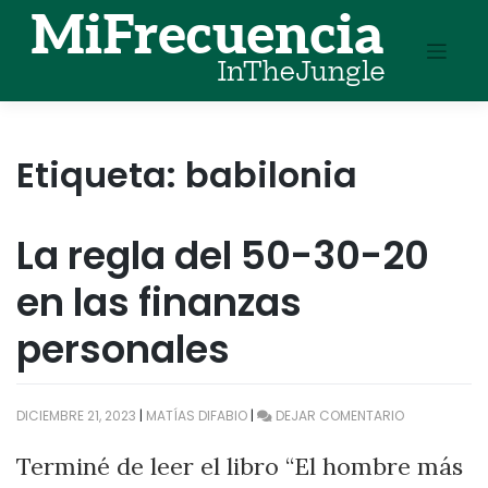
Skip
to
content
Etiqueta:
babilonia
La regla del 50-30-20
en las finanzas
personales
EN
DICIEMBRE 21, 2023
|
MATÍAS DIFABIO
|
DEJAR COMENTARIO
LA
REGLA
Terminé de leer el libro “El hombre más
DEL