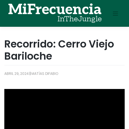
Skip
to
content
Recorrido: Cerro Viejo
Bariloche
ABRIL 29, 2024
|
MATÍAS DIFABIO