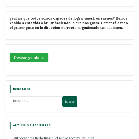
¿Sabías que todos somos capaces de lograr nuestros sueños? Hemos
venido a esta vida a brillar haciendo lo que nos gusta. Comenzá dando
el primer paso en la dirección correcta, organizando tus acciones.
¡Descargar ahora!
BUSCADOR
ARTÍCULOS RECIENTES
MiFrecuencia InTheJungle, el nuevo nombre del blog