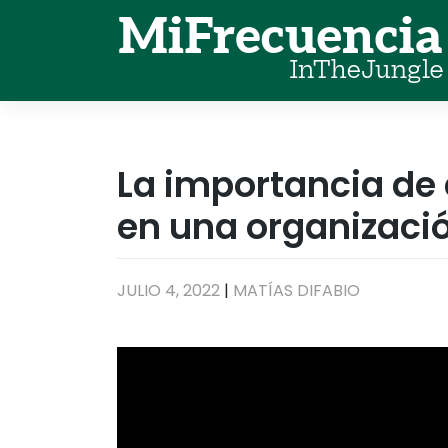
Skip
to
content
La importancia de 
en una organizaci
JULIO 4, 2022
|
MATÍAS DIFABIO