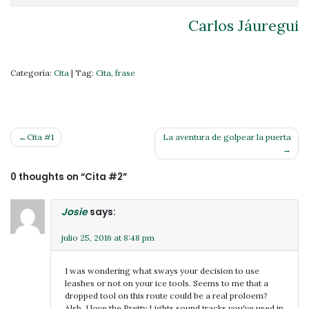
Carlos Jáuregui
Categoría:
Cita
|
Tag:
Cita
,
frase
Navegación
Cita #1
La aventura de golpear la puerta
de
entradas
0 thoughts on “
Cita #2
”
Josie
says:
julio 25, 2016 at 8:48 pm
I was wondering what sways your decision to use
leashes or not on your ice tools. Seems to me that a
dropped tool on this route could be a real proloem?
Alsb, I love the Pretty Lights sound tracks you've used in