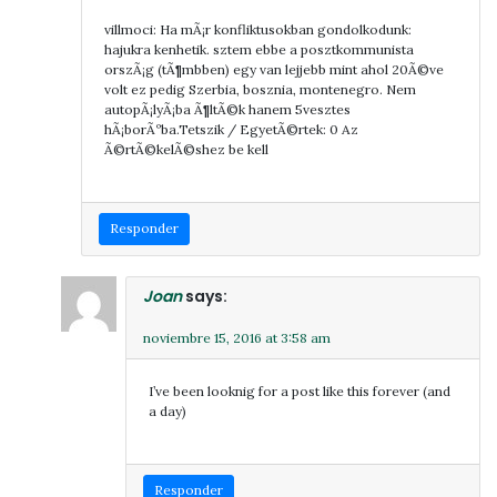
villmoci: Ha mÃ¡r konfliktusokban gondolkodunk:
hajukra kenhetik. sztem ebbe a posztkommunista
orszÃ¡g (tÃ¶mbben) egy van lejjebb mint ahol 20Ã©ve
volt ez pedig Szerbia, bosznia, montenegro. Nem
autopÃ¡lyÃ¡ba Ã¶ltÃ©k hanem 5vesztes
hÃ¡borÃºba.Tetszik / EgyetÃ©rtek: 0 Az
Ã©rtÃ©kelÃ©shez be kell
Responder
Joan
says:
noviembre 15, 2016 at 3:58 am
I’ve been looknig for a post like this forever (and
a day)
Responder