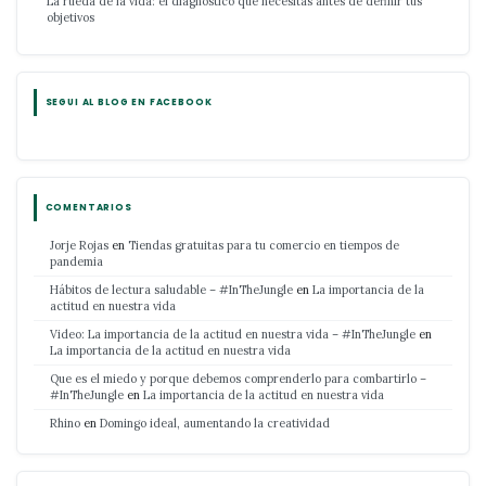
La rueda de la vida: el diagnóstico que necesitás antes de definir tus
objetivos
SEGUI AL BLOG EN FACEBOOK
COMENTARIOS
Jorje Rojas
en
Tiendas gratuitas para tu comercio en tiempos de
pandemia
Hábitos de lectura saludable – #InTheJungle
en
La importancia de la
actitud en nuestra vida
Video: La importancia de la actitud en nuestra vida – #InTheJungle
en
La importancia de la actitud en nuestra vida
Que es el miedo y porque debemos comprenderlo para combartirlo –
#InTheJungle
en
La importancia de la actitud en nuestra vida
Rhino
en
Domingo ideal, aumentando la creatividad