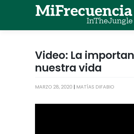
Skip
to
content
Video: La importan
nuestra vida
MARZO 28, 2020
|
MATÍAS DIFABIO