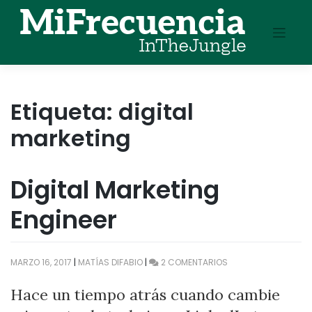
Skip
to
content
Etiqueta:
digital
marketing
Digital Marketing
Engineer
EN
MARZO 16, 2017
|
MATÍAS DIFABIO
|
2 COMENTARIOS
DIGITAL
MARKETING
Hace un tiempo atrás cuando cambie
ENGINEER