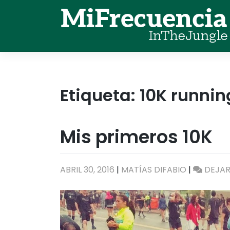
Skip
to
content
Etiqueta:
10K runnin
Mis primeros 10K
ABRIL 30, 2016
|
MATÍAS DIFABIO
|
DEJA