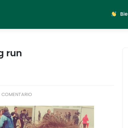
Bie
g run
EN
R COMENTARIO
MIS
PRIMEROS
10K