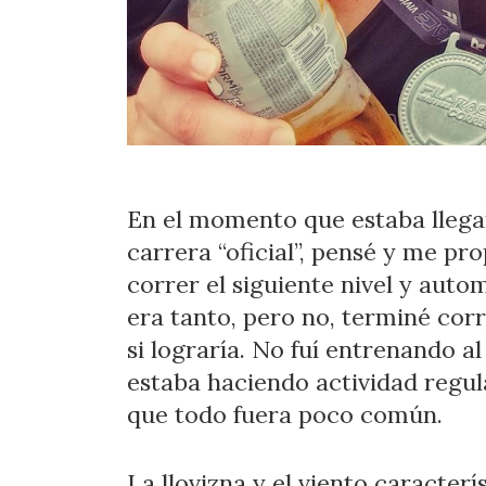
En el momento que estaba llega
carrera “oficial”, pensé y me pr
correr el siguiente nivel y au
era tanto, pero no, terminé corr
si lograría. No fuí entrenando 
estaba haciendo actividad regula
que todo fuera poco común.
La llovizna y el viento caracter