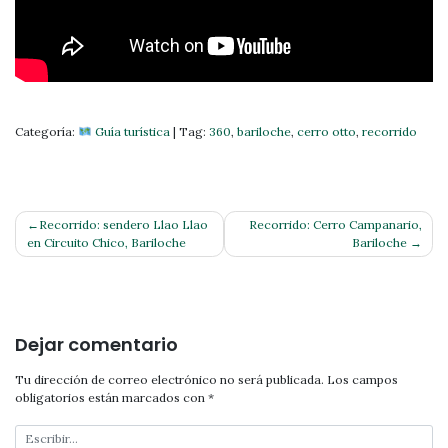
Categoría:
Guía turística
|
Tag:
360
,
bariloche
,
cerro otto
,
recorrido
Navegación
Recorrido: sendero Llao Llao
Recorrido: Cerro Campanario,
en Circuito Chico, Bariloche
Bariloche
de
entradas
Dejar comentario
Tu dirección de correo electrónico no será publicada.
Los campos
obligatorios están marcados con
*