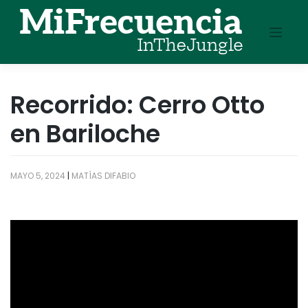
Skip
to
content
Recorrido: Cerro Otto
en Bariloche
MAYO 5, 2024
|
MATÍAS DIFABIO