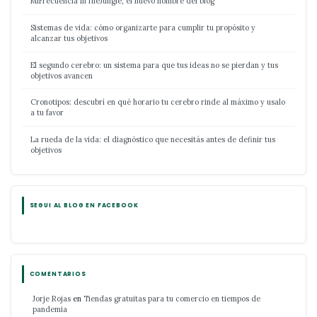
MiFrecuencia InTheJungle, el nuevo nombre del blog
Sistemas de vida: cómo organizarte para cumplir tu propósito y
alcanzar tus objetivos
El segundo cerebro: un sistema para que tus ideas no se pierdan y tus
objetivos avancen
Cronotipos: descubrí en qué horario tu cerebro rinde al máximo y usalo
a tu favor
La rueda de la vida: el diagnóstico que necesitás antes de definir tus
objetivos
SEGUI AL BLOG EN FACEBOOK
COMENTARIOS
Jorje Rojas
en
Tiendas gratuitas para tu comercio en tiempos de
pandemia