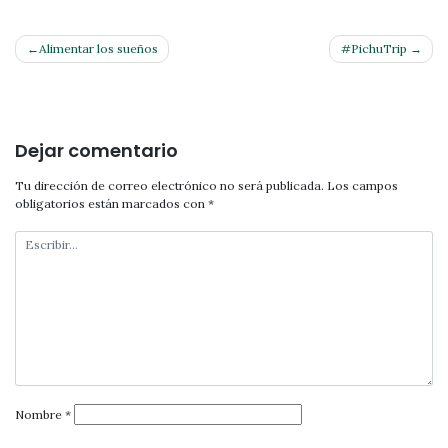
Navegación
Alimentar los sueños
#PichuTrip
de
entradas
Dejar comentario
Tu dirección de correo electrónico no será publicada.
Los campos
obligatorios están marcados con
*
Nombre
*