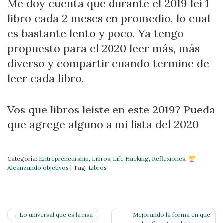
Me doy cuenta que durante el 2019 leí 1
libro cada 2 meses en promedio, lo cual
es bastante lento y poco. Ya tengo
propuesto para el 2020 leer más, más
diverso y compartir cuando termine de
leer cada libro.
Vos que libros leiste en este 2019? Pueda
que agrege alguno a mi lista del 2020
Categoría:
Entrepreneurship
,
Libros
,
Life Hacking
,
Reflexiones
,
Alcanzando objetivos
|
Tag:
Libros
Navegación
Lo universal que es la risa
Mejorando la forma en que