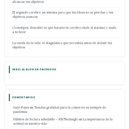
alcanzar tus objetivos
El segundo cerebro: un sistema para que tus ideas no se pierdan y tus
objetivos avancen
Cronotipos: descubrí en qué horario tu cerebro rinde al máximo y usalo
a tu favor
La rueda de la vida: el diagnóstico que necesitás antes de definir tus
objetivos
SEGUI AL BLOG EN FACEBOOK
COMENTARIOS
Jorje Rojas
en
Tiendas gratuitas para tu comercio en tiempos de
pandemia
Hábitos de lectura saludable – #InTheJungle
en
La importancia de la
actitud en nuestra vida