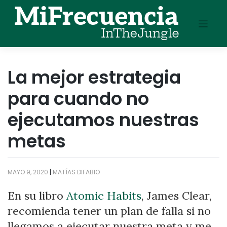
Skip
to
content
La mejor estrategia
para cuando no
ejecutamos nuestras
metas
MAYO 9, 2020
|
MATÍAS DIFABIO
En su libro
Atomic Habits
, James Clear,
recomienda tener un plan de falla si no
llegamos a ejecutar nuestra meta y me