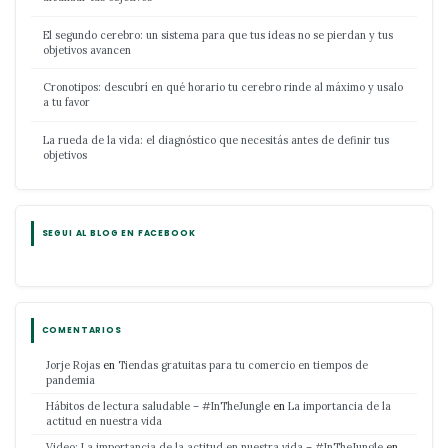
El segundo cerebro: un sistema para que tus ideas no se pierdan y tus
objetivos avancen
Cronotipos: descubrí en qué horario tu cerebro rinde al máximo y usalo
a tu favor
La rueda de la vida: el diagnóstico que necesitás antes de definir tus
objetivos
SEGUI AL BLOG EN FACEBOOK
COMENTARIOS
Jorje Rojas
en
Tiendas gratuitas para tu comercio en tiempos de
pandemia
Hábitos de lectura saludable – #InTheJungle
en
La importancia de la
actitud en nuestra vida
Video: La importancia de la actitud en nuestra vida – #InTheJungle
en