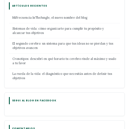
ARTÍCULOS RECIENTES
MiFrecuencia InTheJungle, el nuevo nombre del blog
Sistemas de vida: cómo organizarte para cumplir tu propósito y
alcanzar tus objetivos
El segundo cerebro: un sistema para que tus ideas no se pierdan y tus
objetivos avancen
Cronotipos: descubrí en qué horario tu cerebro rinde al máximo y usalo
a tu favor
La rueda de la vida: el diagnóstico que necesitás antes de definir tus
objetivos
SEGUI AL BLOG EN FACEBOOK
COMENTARIOS