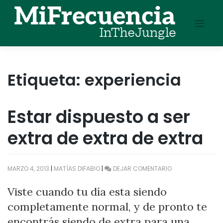
Skip
to
content
Etiqueta:
experiencia
Estar dispuesto a ser
extra de extra de extra
EN
MARZO 4, 2013
|
MATÍAS DIFABIO
|
DEJAR COMENTARIO
ESTAR
DISPUESTO
Viste cuando tu día esta siendo
A
completamente normal, y de pronto te
SER
EXTRA
encontrás siendo de extra para una
DE